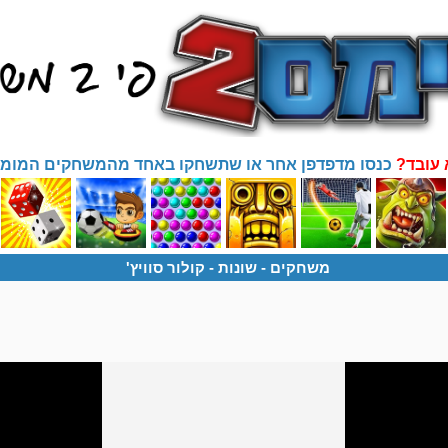
 עובד?
כנסו מדפדפן אחר או שתשחקו באחד מהמשחקים המומל
משחקים
- שונות -
קולור סוויץ'