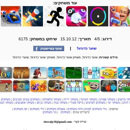
עוד משחקים:
דירוג:
4/5
תאריך:
15.10.12
שיחקו במשחק:
6175
|
שוער כדורגל
מילים קשורות:
שוער כדורגל, משחק שוער כדורגל, משחקי שוער כדורגל, שוערי כדורגל
קי מרוצים
|
משחקי ספורט
|
משחקי חשיבה
|
משחקי יריות
|
משחקי קלאסיקה
|
משחקים שונים ומגניבים
|
משחקים ל
 הזהב
|
משחקי יטי
|
משחקים לסרטים
|
מייפל סטורי
|
משחקי בנות
|
משחקי בן 10
|
משחקי אופנועים
|
משחקי הגנה
שותפים :
גולי משחקים לבנות
|
גולות משחקים
|
באבלס משחקים
|
זולי משחקים
|
יאז משחקים
|
קישורים שונים :
משחקים
|
גוגי משחקים
יצירת קשר - shovalp10@gmail.com