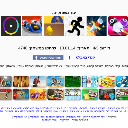
עוד משחקים:
דירוג:
4/5
תאריך:
10.01.14
שיחקו במשחק:
4746
|
קנדי באבלס
ורות:
קנדי באבלס, באבלס קראש, קנדי קראש אונליין, באבלס אונליין, משחקי באבלס אונליין, מישחקי באב
קי מרוצים
|
משחקי ספורט
|
משחקי חשיבה
|
משחקי יריות
|
משחקי קלאסיקה
|
משחקים שונים ומגניבים
|
משחקים ל
 הזהב
|
משחקי יטי
|
משחקים לסרטים
|
מייפל סטורי
|
משחקי בנות
|
משחקי בן 10
|
משחקי אופנועים
|
משחקי הגנה
שותפים :
גולי משחקים לבנות
|
גולות משחקים
|
באבלס משחקים
|
זולי משחקים
|
יאז משחקים
|
קישורים שונים :
משחקים
|
גוגי משחקים