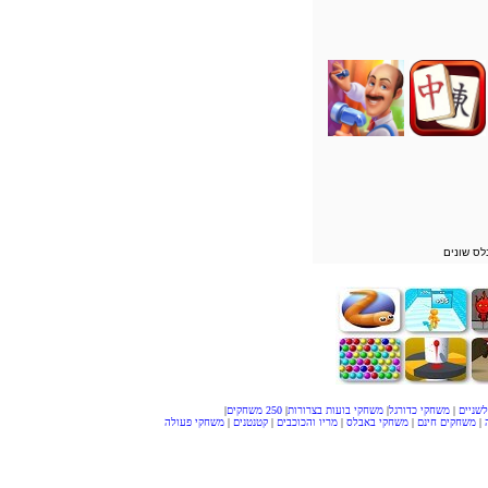
לס שונים
שניים
|
משחקי כדורגל
|
משחקי בועות בצרורות
|
250 משחקים
|
|
משחקים חינם
|
משחקי באבלס
|
מריו והכוכבים
|
קטנטנים
|
משחקי פעולה