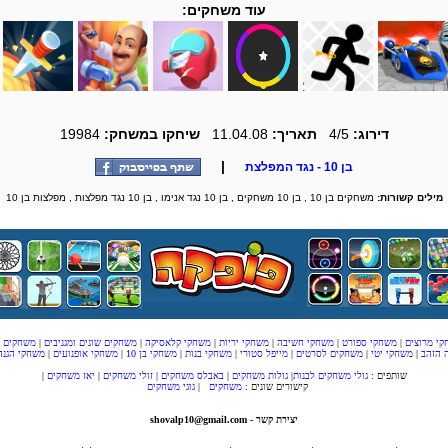
עוד משחקים:
דירוג:
4/5
תאריך:
11.04.08
שיחקו במשחק:
19984
|
בן 10 - נגד המפלצת
מילים קשורות:
משחקים בן 10 , בן 10 משחקים , בן 10 נגד אנימו , בן 10 נגד מפלצות , מפלצות בן 10
קי מרוצים
|
משחקי ספורט
|
משחקי חשיבה
|
משחקי יריות
|
משחקי קלאסיקה
|
משחקים שונים ומגניבים
|
משחקים ל
 הזהב
|
משחקי יטי
|
משחקים לסרטים
|
מייפל סטורי
|
משחקי בנות
|
משחקי בן 10
|
משחקי אופנועים
|
משחקי הגנה
שותפים :
גולי משחקים לבנות
|
גולות משחקים
|
באבלס משחקים
|
זולי משחקים
|
יאז משחקים
|
קישורים שונים :
משחקים
|
גוגי משחקים
יצירת קשר - shovalp10@gmail.com